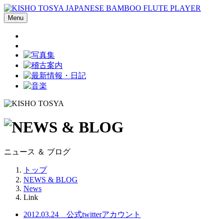
Skip
to
Menu
content
ニュース ＆ ブログ
トップ
NEWS & BLOG
News
Link
2012.03.24
公式twitterアカウント